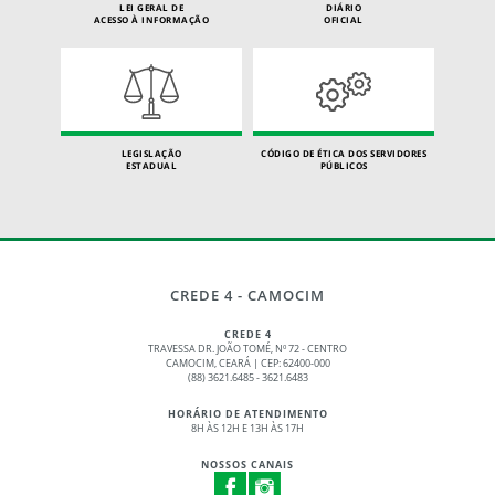
LEI GERAL DE
DIÁRIO
ACESSO À INFORMAÇÃO
OFICIAL
LEGISLAÇÃO
CÓDIGO DE ÉTICA DOS SERVIDORES
ESTADUAL
PÚBLICOS
CREDE 4 - CAMOCIM
CREDE 4
TRAVESSA DR. JOÃO TOMÉ, Nº 72 - CENTRO
CAMOCIM, CEARÁ | CEP: 62400-000
(88) 3621.6485 - 3621.6483
HORÁRIO DE ATENDIMENTO
8H ÀS 12H E 13H ÀS 17H
NOSSOS CANAIS