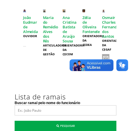
João
Maria
Ana
Zélia
Osmair
Eudmar
do
Cristina
de
Charles
de
Remédio
Batista
Oliveira
Fernandes
Almeida
Alves
de
Fontenele
dos
dos
Araújo
Santos
OUVIDOR
ORIENTADORA
Rês
Sousa
DA
ORIENTADOR(A)
CEDEA
DA
ARTICULADORA
ORIENTADORA
CEGAF
DE
DA
GESTÃO
CECOM
Lista de ramais
Buscar ramal pelo nome do funcionário
PESQUISAR