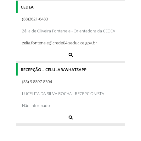
CEDEA
(88)3621-6483
Zélia de Oliveira Fontenele - Orientadora da CEDEA
zelia.fontenele@crede04.seduc.ce.gov.br
RECEPÇÃO – CELULAR/WHATSAPP
(85) 9 8897-8304
LUCELITA DA SILVA ROCHA - RECEPCIONISTA
Não informado