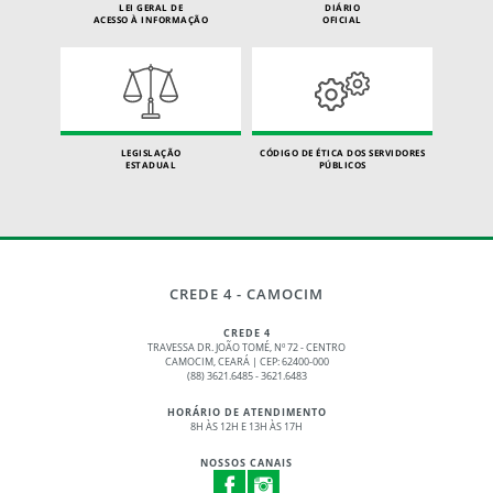
LEI GERAL DE
DIÁRIO
ACESSO À INFORMAÇÃO
OFICIAL
LEGISLAÇÃO
CÓDIGO DE ÉTICA DOS SERVIDORES
ESTADUAL
PÚBLICOS
CREDE 4 - CAMOCIM
CREDE 4
TRAVESSA DR. JOÃO TOMÉ, Nº 72 - CENTRO
CAMOCIM, CEARÁ | CEP: 62400-000
(88) 3621.6485 - 3621.6483
HORÁRIO DE ATENDIMENTO
8H ÀS 12H E 13H ÀS 17H
NOSSOS CANAIS