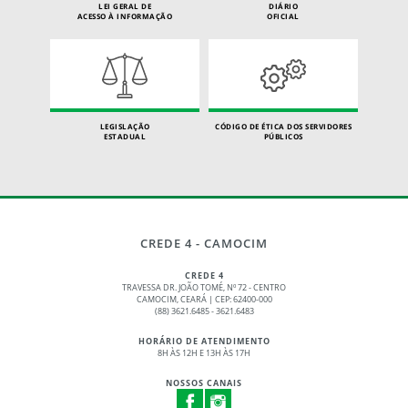
LEI GERAL DE
DIÁRIO
ACESSO À INFORMAÇÃO
OFICIAL
LEGISLAÇÃO
CÓDIGO DE ÉTICA DOS SERVIDORES
ESTADUAL
PÚBLICOS
CREDE 4 - CAMOCIM
CREDE 4
TRAVESSA DR. JOÃO TOMÉ, Nº 72 - CENTRO
CAMOCIM, CEARÁ | CEP: 62400-000
(88) 3621.6485 - 3621.6483
HORÁRIO DE ATENDIMENTO
8H ÀS 12H E 13H ÀS 17H
NOSSOS CANAIS