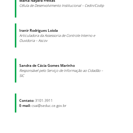
Marta Nayara Freitas
Célula de Desenvolvimento Institucional – Cedin/Codip
Iranir Rodrigues Loiola
Articuladora da Assessoria de Controle Interno e
Ouvidoria – Ascov
Sandra de Cácia Gomes Marinho
Responsável pelo Serviço de Informação ao Cidadão –
SIC
Contato:
3101-3911
E-mail:
csai@seduc.ce.gov.br