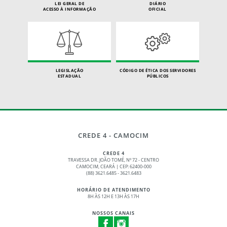
LEI GERAL DE
DIÁRIO
ACESSO À INFORMAÇÃO
OFICIAL
LEGISLAÇÃO
CÓDIGO DE ÉTICA DOS SERVIDORES
ESTADUAL
PÚBLICOS
CREDE 4 - CAMOCIM
CREDE 4
TRAVESSA DR. JOÃO TOMÉ, Nº 72 - CENTRO
CAMOCIM, CEARÁ | CEP: 62400-000
(88) 3621.6485 - 3621.6483
HORÁRIO DE ATENDIMENTO
8H ÀS 12H E 13H ÀS 17H
NOSSOS CANAIS