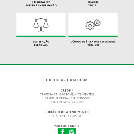
LEI GERAL DE
DIÁRIO
ACESSO À INFORMAÇÃO
OFICIAL
LEGISLAÇÃO
CÓDIGO DE ÉTICA DOS SERVIDORES
ESTADUAL
PÚBLICOS
CREDE 4 - CAMOCIM
CREDE 4
TRAVESSA DR. JOÃO TOMÉ, Nº 72 - CENTRO
CAMOCIM, CEARÁ | CEP: 62400-000
(88) 3621.6485 - 3621.6483
HORÁRIO DE ATENDIMENTO
8H ÀS 12H E 13H ÀS 17H
NOSSOS CANAIS